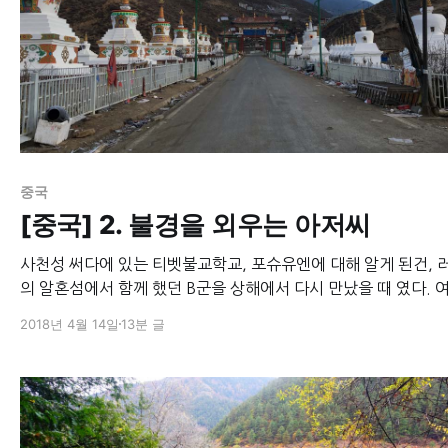
중국
[중국] 2. 불경을 외우는 아저씨
사천성 써다에 있는 티벳불교학교, 포슈유엔에 대해 알게 된건, 
의 알혼섬에서 함께 했던 B군을 상해에서 다시 만났을 때 였다. 
좋아하는 B군이 꼭 가봐야 한다며 적극적으로 추천을 했기에 나
2018년 4월 14일
13분 글
을 찾아가게 되었다. 이곳에 갈 땐 딱히 정보가 없었기에 사천성 성도에
서 써다로 가는 버스를 타고 무작정 떠났다. 새벽 6시에 출발한 
7시간이