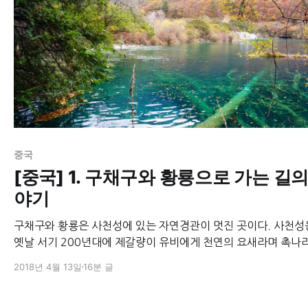
중국
[중국] 1. 구채구와 황룡으로 가는 길의
야기
구채구와 황룡은 사천성에 있는 자연경관이 멋진 곳이다. 사천성
옛날 서기 200년대에 제갈량이 유비에게 천연의 요새라며 촉나
우도록 진언한 곳인데, 21세기가 된 지금도 이곳에 직접 와보면
2018년 4월 13일
16분 글
지도 천연의 요새라는 기능이 건재하다는 걸 알 수 있다. 난 시안에서
기차를 타고 사천성 북부의 광원으로 간 후, 거기서 부터 버스를 
구채구현 버스터미널로