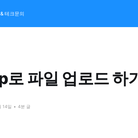
T & 테크
문의
ftp로 파일 업로드 하
월 14일
•
4분 글