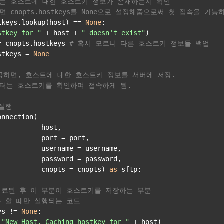
하는 호스트에 대한 호스트키 정보가 존재하는지 확인
 cnopts.hostkeys를 None으로 설정해줌으로써 첫 접속을 가능
tkeys.lookup(host) == 
None
:

stkey for "
 + host + 
" doesn't exist"
)

= cnopts.hostkeys 
# 혹시 모르니 다른 호스트키 정보들 백업
stkeys = 
None
공하면, 호스트에 대한 호스트키 정보를 서버에 저장.
부터는 호스트키를 확인하며 접속하게 됨.
 실행
nnection(

          host,

          port = port,

           username = username,

           password = password,

           cnopts = cnopts) 
as
 sftp:

완료된 후 이 부분이 호스트키를 저장하는 부분
속 할 때만 실행되는 코드
ys != 
None
:

(
"New Host. Caching hostkey for "
 + host)
