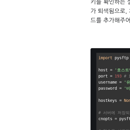
키를 확인하는 설
가 퇴색됨으로,
드를 추가해주어
import
 pysftp

host = 
'호스트
port = 
193
#
username = 
'
password = 
'
hostkeys = 
No
# 서버에 저장
cnopts = pysft