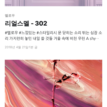
멜로우
리얼스멜 - 302
#멜로우 #느낌있는 #스타일리시 문 닫히는 소리 뛰는 심장 소
리 가지런히 놓인 내일 쓸 것들 거울 속에 비친 우린 A shy
lover 하나뿐인 You are my love 오늘은 일부러 내가 가장
2018년 4월 21일
1분 글
아끼는 곳에 pheromone 뿌리고 나왔지 더 기다리지 않아 나
는 이미 모든 걸 상상해 보곤 했지 Give me the love 더