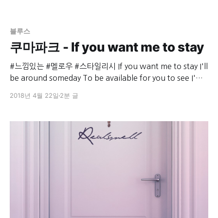
블루스
쿠마파크 - If you want me to stay
#느낌있는 #멜로우 #스타일리시 If you want me to stay I'll
be around someday To be available for you to see I'm
about to go And then you'll know For me to stay here
2018년 4월 22일
2분 글
I've got to be me You'll never