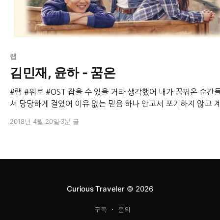
랩
김민재, 윤하 - 꿈은
#랩 #위로 #OST 잡을 수 있을 거라 생각했어 내가 꿈꿔온 순간들 그래
서 당당하게 걸었어 이유 없는 믿음 하나 안고서 포기하지 않고 계속 나
아가면 열심히 최선을 다 하다 보면 내 눈 앞에 펼쳐질 거라고 생각했네
2018년 4월 20일
3분 글
결국엔 잡게 될 거야 기도해 매일 앞만 보고 달려가 어둡고 캄캄한 터널
속 끝엔 분명 환한
Curious Traveler
© 2026
구독
문의