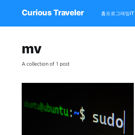
Curious Traveler
홈
프로그래밍
I
mv
A collection of 1 post